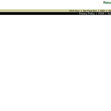
Retu
USA Gov
|
No Fear Act
|
DOI
|
Di
Privacy Policy
|
FOIA
|
Ki