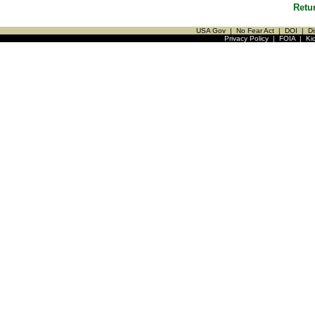
Retu
USA Gov
|
No Fear Act
|
DOI
|
Di
Privacy Policy
|
FOIA
|
Ki