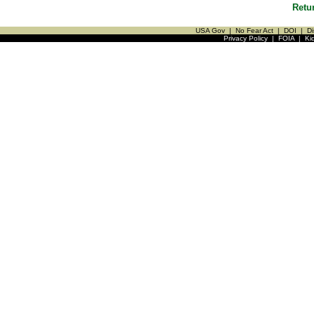
Retu
USA Gov
|
No Fear Act
|
DOI
|
Di
Privacy Policy
|
FOIA
|
Ki