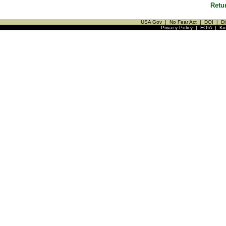
Retu
USA Gov
|
No Fear Act
|
DOI
|
Di
Privacy Policy
|
FOIA
|
Ki