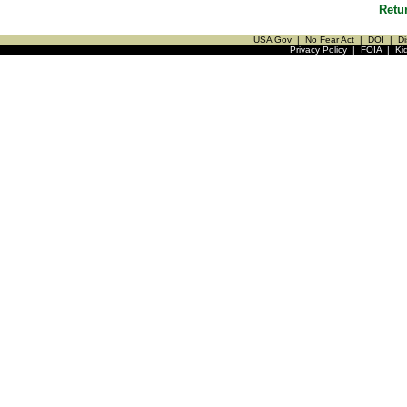
Retu
USA Gov
|
No Fear Act
|
DOI
|
Di
Privacy Policy
|
FOIA
|
Ki