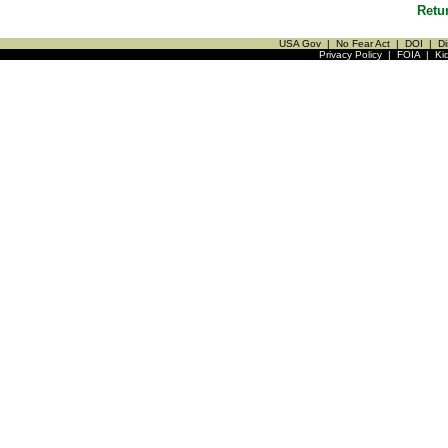
Retu
USA Gov
|
No Fear Act
|
DOI
|
Di
Privacy Policy
|
FOIA
|
Ki