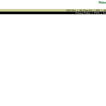
Retu
USA Gov
|
No Fear Act
|
DOI
|
Di
Privacy Policy
|
FOIA
|
Ki