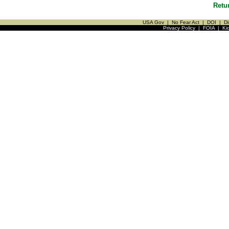
Retu
USA Gov
|
No Fear Act
|
DOI
|
Di
Privacy Policy
|
FOIA
|
Ki