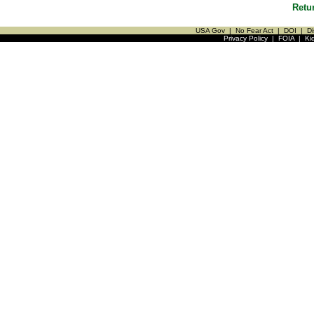
Retu
USA Gov
|
No Fear Act
|
DOI
|
Di
Privacy Policy
|
FOIA
|
Ki