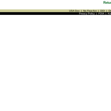
Retu
USA Gov
|
No Fear Act
|
DOI
|
Di
Privacy Policy
|
FOIA
|
Ki