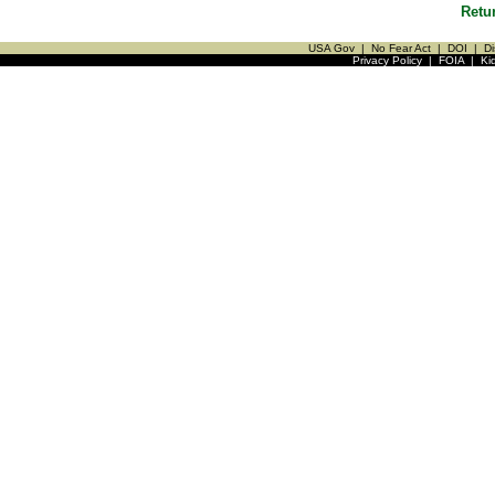
Retu
USA Gov
|
No Fear Act
|
DOI
|
Di
Privacy Policy
|
FOIA
|
Ki