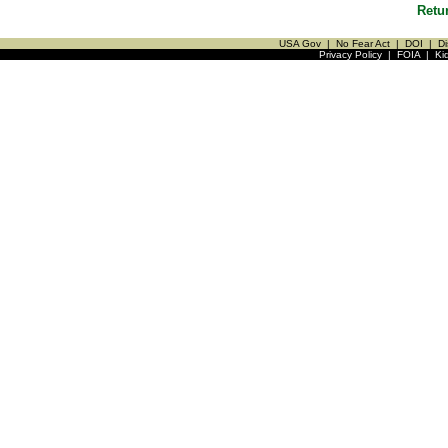
Retu
USA Gov
|
No Fear Act
|
DOI
|
Di
Privacy Policy
|
FOIA
|
Ki