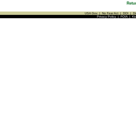
Retu
USA Gov
|
No Fear Act
|
DOI
|
Di
Privacy Policy
|
FOIA
|
Ki