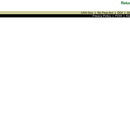
Retu
USA Gov
|
No Fear Act
|
DOI
|
Di
Privacy Policy
|
FOIA
|
Ki