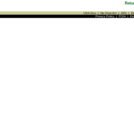
Retu
USA Gov
|
No Fear Act
|
DOI
|
Di
Privacy Policy
|
FOIA
|
Ki