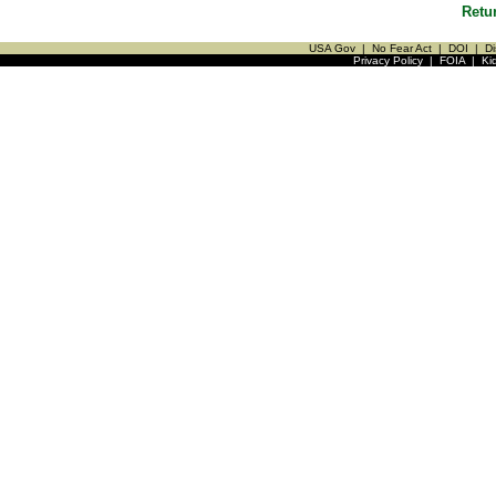
Retu
USA Gov
|
No Fear Act
|
DOI
|
Di
Privacy Policy
|
FOIA
|
Ki