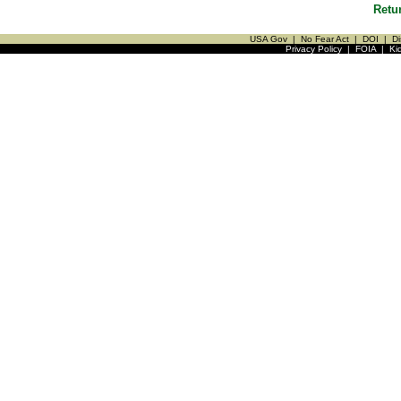
Retu
USA Gov
|
No Fear Act
|
DOI
|
Di
Privacy Policy
|
FOIA
|
Ki