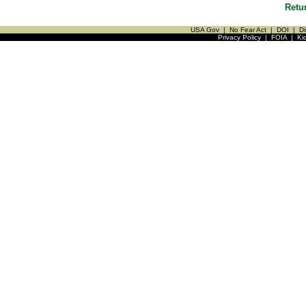
Retu
USA Gov
|
No Fear Act
|
DOI
|
Di
Privacy Policy
|
FOIA
|
Ki