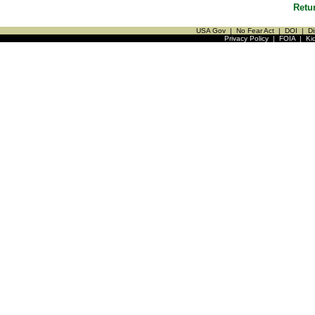
Retu
USA Gov
|
No Fear Act
|
DOI
|
Di
Privacy Policy
|
FOIA
|
Ki