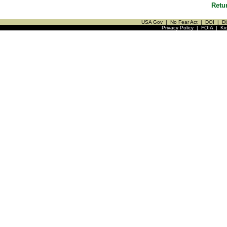
Retu
USA Gov
|
No Fear Act
|
DOI
|
Di
Privacy Policy
|
FOIA
|
Ki