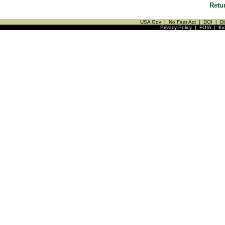
Retu
USA Gov
|
No Fear Act
|
DOI
|
Di
Privacy Policy
|
FOIA
|
Ki