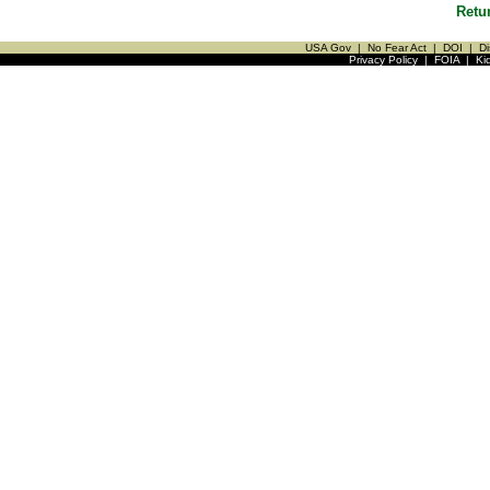
Retu
USA Gov
|
No Fear Act
|
DOI
|
Di
Privacy Policy
|
FOIA
|
Ki