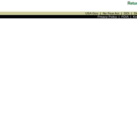
Retu
USA Gov
|
No Fear Act
|
DOI
|
Di
Privacy Policy
|
FOIA
|
Ki