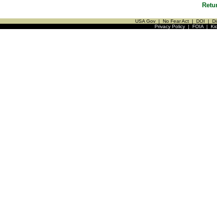
Retu
USA Gov
|
No Fear Act
|
DOI
|
Di
Privacy Policy
|
FOIA
|
Ki