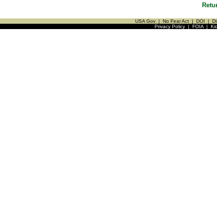
Retu
USA Gov
|
No Fear Act
|
DOI
|
Di
Privacy Policy
|
FOIA
|
Ki