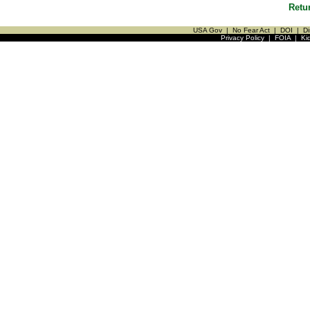
Retu
USA Gov
|
No Fear Act
|
DOI
|
Di
Privacy Policy
|
FOIA
|
Ki