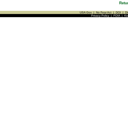
Retu
USA Gov
|
No Fear Act
|
DOI
|
Di
Privacy Policy
|
FOIA
|
Ki