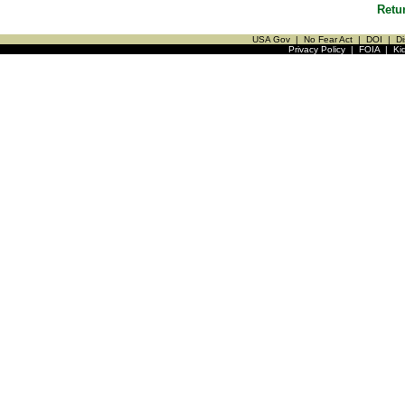
Retu
USA Gov
|
No Fear Act
|
DOI
|
Di
Privacy Policy
|
FOIA
|
Ki