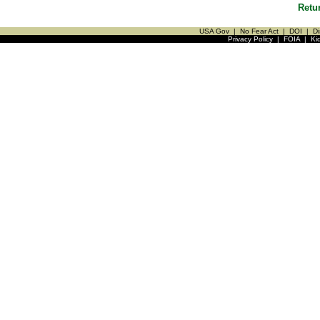
Retu
USA Gov
|
No Fear Act
|
DOI
|
Di
Privacy Policy
|
FOIA
|
Ki