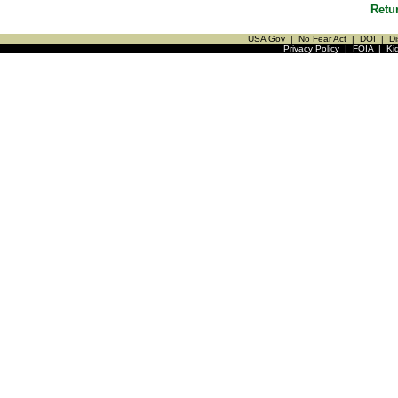
Retu
USA Gov
|
No Fear Act
|
DOI
|
Di
Privacy Policy
|
FOIA
|
Ki