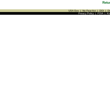
Retu
USA Gov
|
No Fear Act
|
DOI
|
Di
Privacy Policy
|
FOIA
|
Ki