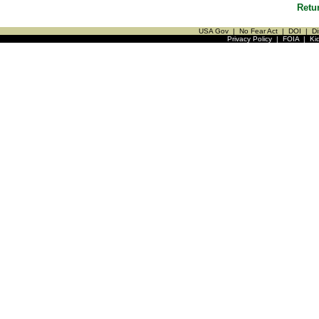
Retu
USA Gov
|
No Fear Act
|
DOI
|
Di
Privacy Policy
|
FOIA
|
Ki