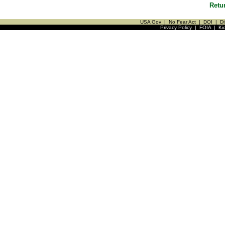
Retu
USA Gov
|
No Fear Act
|
DOI
|
Di
Privacy Policy
|
FOIA
|
Ki