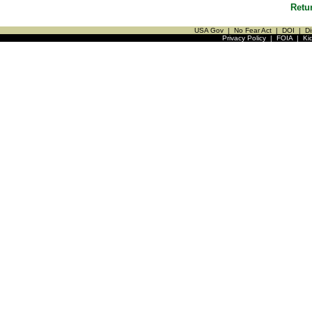
Retu
USA Gov
|
No Fear Act
|
DOI
|
Di
Privacy Policy
|
FOIA
|
Ki