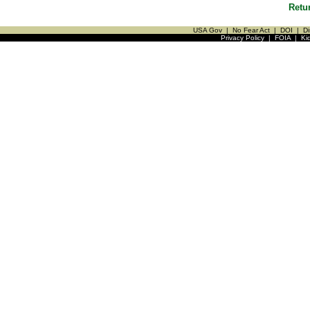
Retu
USA Gov
|
No Fear Act
|
DOI
|
Di
Privacy Policy
|
FOIA
|
Ki