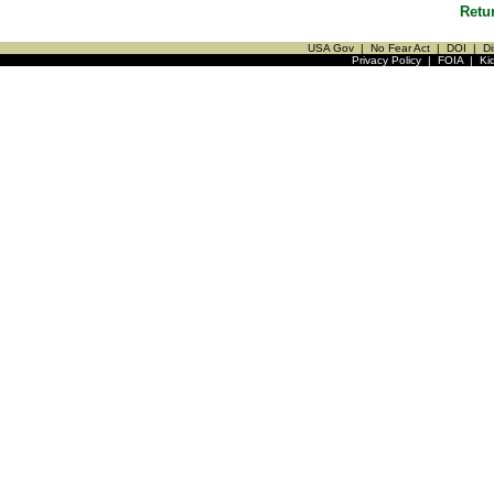
Retu
USA Gov
|
No Fear Act
|
DOI
|
Di
Privacy Policy
|
FOIA
|
Ki