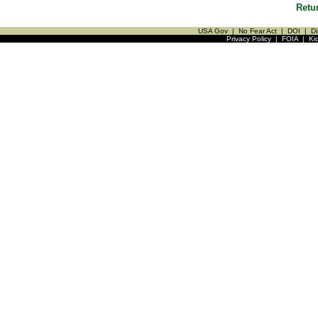
Retu
USA Gov
|
No Fear Act
|
DOI
|
Di
Privacy Policy
|
FOIA
|
Ki