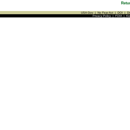
Retu
USA Gov
|
No Fear Act
|
DOI
|
Di
Privacy Policy
|
FOIA
|
Ki