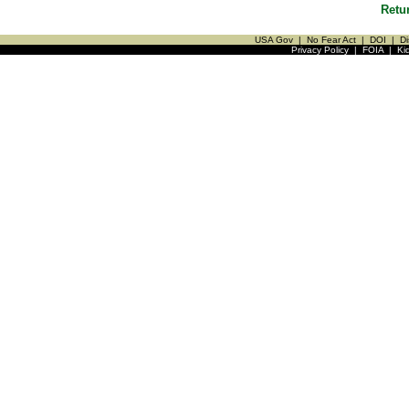
Retu
USA Gov
|
No Fear Act
|
DOI
|
Di
Privacy Policy
|
FOIA
|
Ki