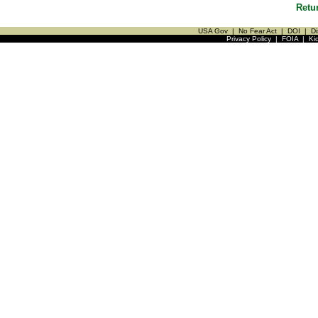
Retu
USA Gov
|
No Fear Act
|
DOI
|
Di
Privacy Policy
|
FOIA
|
Ki