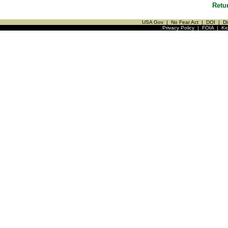
Retu
USA Gov
|
No Fear Act
|
DOI
|
Di
Privacy Policy
|
FOIA
|
Ki