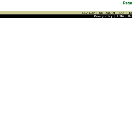
Retu
USA Gov
|
No Fear Act
|
DOI
|
Di
Privacy Policy
|
FOIA
|
Ki