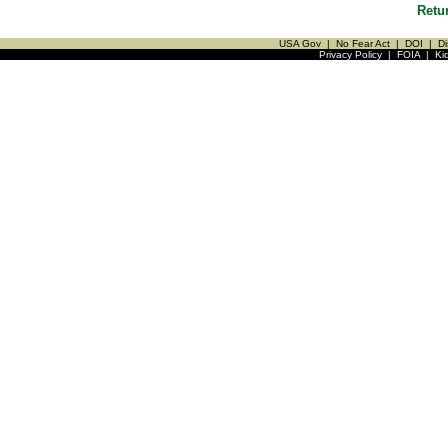
Retu
USA Gov
|
No Fear Act
|
DOI
|
Di
Privacy Policy
|
FOIA
|
Ki