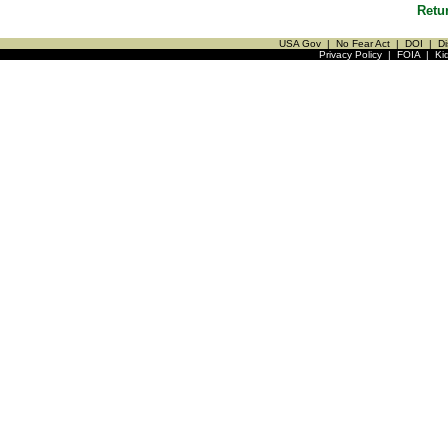
Retu
USA Gov
|
No Fear Act
|
DOI
|
Di
Privacy Policy
|
FOIA
|
Ki