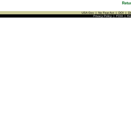
Retu
USA Gov
|
No Fear Act
|
DOI
|
Di
Privacy Policy
|
FOIA
|
Ki