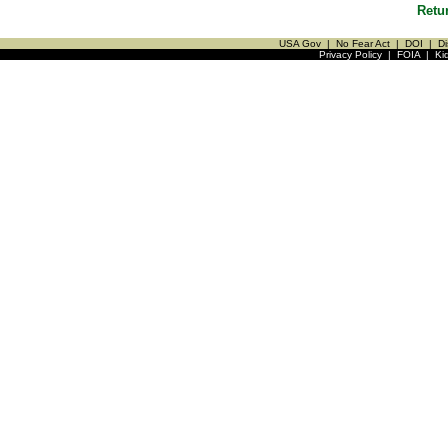
Retu
USA Gov
|
No Fear Act
|
DOI
|
Di
Privacy Policy
|
FOIA
|
Ki