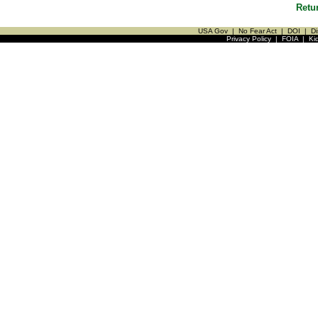
Retu
USA Gov
|
No Fear Act
|
DOI
|
Di
Privacy Policy
|
FOIA
|
Ki