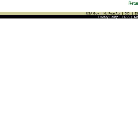
Retu
USA Gov
|
No Fear Act
|
DOI
|
Di
Privacy Policy
|
FOIA
|
Ki