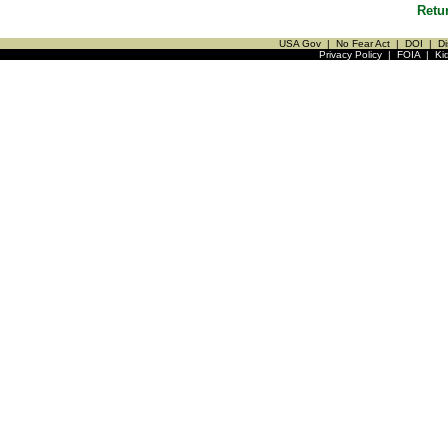
Retu
USA Gov
|
No Fear Act
|
DOI
|
Di
Privacy Policy
|
FOIA
|
Ki