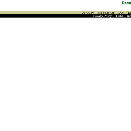
Retu
USA Gov
|
No Fear Act
|
DOI
|
Di
Privacy Policy
|
FOIA
|
Ki